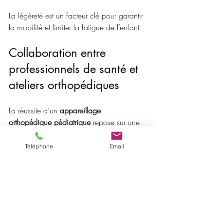
La légèreté est un facteur clé pour garantir 
la mobilité et limiter la fatigue de l’enfant.
Collaboration entre 
professionnels de santé et 
ateliers orthopédiques
La réussite d’un 
appareillage 
orthopédique pédiatrique
 repose sur une 
collaboration étroite entre :
Téléphone
Email
Médecins
Orthoprothésistes
Ateliers de fabrication
Une bonne communication permet 
d’assurer la cohérence entre prescription 