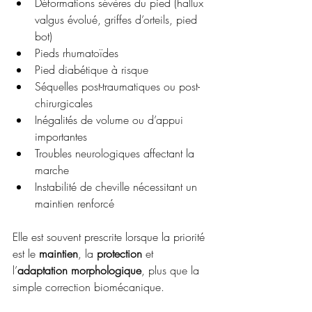
Déformations sévères du pied (hallux 
valgus évolué, griffes d’orteils, pied 
bot)
Pieds rhumatoïdes
Pied diabétique à risque
Séquelles post-traumatiques ou post-
chirurgicales
Inégalités de volume ou d’appui 
importantes
Troubles neurologiques affectant la 
marche
Instabilité de cheville nécessitant un 
maintien renforcé
Elle est souvent prescrite lorsque la priorité 
est le 
maintien
, la 
protection 
et 
l’
adaptation morphologique
, plus que la 
simple correction biomécanique.